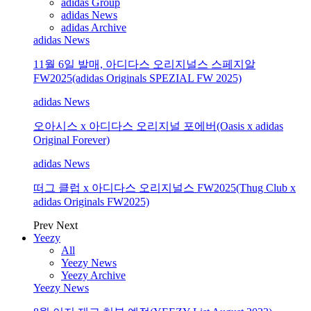
adidas Group
adidas News
adidas Archive
adidas News
11월 6일 발매, 아디다스 오리지널스 스페지알
FW2025(adidas Originals SPEZIAL FW 2025)
adidas News
오아시스 x 아디다스 오리지널 포에버(Oasis x adidas
Original Forever)
adidas News
떠그 클럽 x 아디다스 오리지널스 FW2025(Thug Club x
adidas Originals FW2025)
Prev
Next
Yeezy
All
Yeezy News
Yeezy Archive
Yeezy News