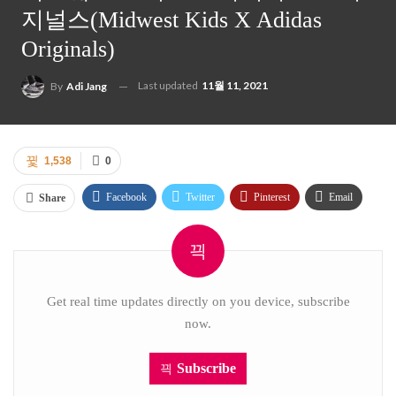
지널스(Midwest Kids X Adidas
Originals)
Last updated
11월 11, 2021
By
Adi Jang
1,538
0
Facebook
Twitter
Pinterest
Email
Share
Get real time updates directly on you device, subscribe
now.
Subscribe