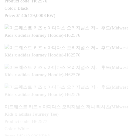
Product code: H62576
Color: Black
Price: $140(139,000KRW)
미드웨스트 키즈 x 아디다스 오리지널스 저니 티셔츠(Midwest
Kids x adidas Journey Tee)
Product code: H62577
Color: White
Price: $45(49,000KRW)