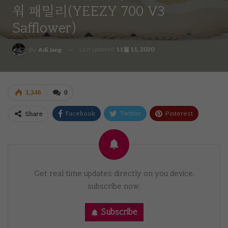
워 패밀리(YEEZY 700 V3
Safflower)
Last updated
11월 11, 2020
By
Adi Jang
1,346
0
Facebook
Twitter
Pinterest
Share
Email
Get real time updates directly on you device,
subscribe now.
Subscribe