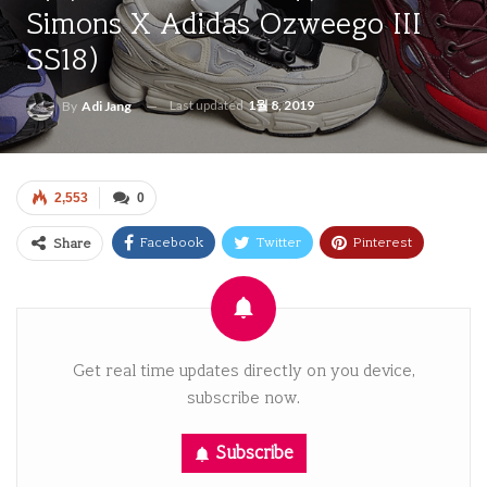
Simons X Adidas Ozweego III
SS18)
Last updated
1월 8, 2019
By
Adi Jang
2,553
0
Facebook
Twitter
Pinterest
Share
Email
Get real time updates directly on you device,
subscribe now.
Subscribe