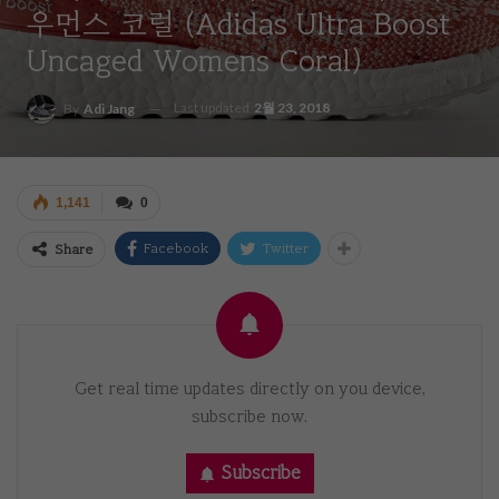
우먼스 코럴 (adidas Ultra Boost
Uncaged Womens Coral)
Last updated
2월 23, 2018
By
Adi Jang
1,141
0
Facebook
Twitter
Share
Get real time updates directly on you device,
subscribe now.
Subscribe