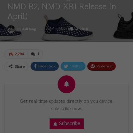
NMD R2, NMD XR1 Release In
April)
Last updated
3월 13, 2018
By
Adi Jang
2,204
1
Facebook
Twitter
Pinterest
Share
Email
Get real time updates directly on you device,
subscribe now.
Subscribe