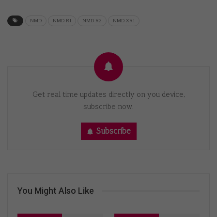
NMD
NMD R1
NMD R2
NMD XR1
Get real time updates directly on you device,
subscribe now.
Subscribe
You Might Also Like