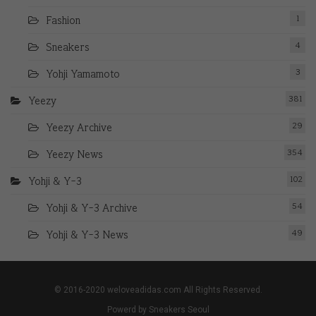
1
Fashion
4
Sneakers
3
Yohji Yamamoto
381
Yeezy
29
Yeezy Archive
354
Yeezy News
102
Yohji & Y-3
54
Yohji & Y-3 Archive
49
Yohji & Y-3 News
© 2016-2020 weloveadidas.com All Rights Reserved.
Powerd by Sneakers Seoul