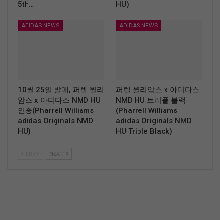
5th…
HU)
ADIDAS NEWS
ADIDAS NEWS
10월 25일 발매, 퍼렐 윌리
퍼렐 윌리암스 x 아디다스
암스 x 아디다스 NMD HU
NMD HU 트리플 블랙
인종(Pharrell Williams
(Pharrell Williams
adidas Originals NMD
adidas Originals NMD
HU)
HU Triple Black)
PREV
NEXT