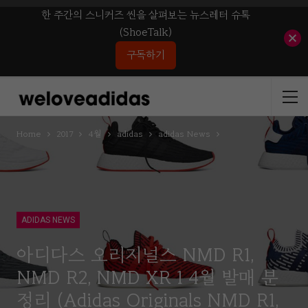
한 주간의 스니커즈 씬을 살펴보는 뉴스레터 슈톡
(ShoeTalk)
구독하기
Home
2017
4월
adidas
adidas News
ADIDAS NEWS
아디다스 오리지널스 NMD R1,
NMD R2, NMD XR 1 4월 발매 분
정리 (adidas Originals NMD R1,