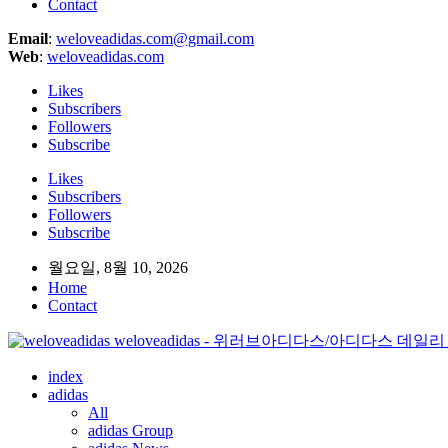
Contact
Email
:
weloveadidas.com@gmail.com
Web
:
weloveadidas.com
Likes
Subscribers
Followers
Subscribe
Likes
Subscribers
Followers
Subscribe
월요일, 8월 10, 2026
Home
Contact
weloveadidas - 위러브아디다스/아디다스 데일리 매거진/a
index
adidas
All
adidas Group