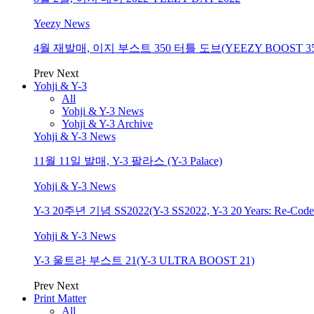
Yeezy News
4월 재발매, 이지 부스트 350 터틀 도브(YEEZY BOOST 350 Tur
Prev
Next
Yohji & Y-3
All
Yohji & Y-3 News
Yohji & Y-3 Archive
Yohji & Y-3 News
11월 11일 발매, Y-3 팔라스 (Y-3 Palace)
Yohji & Y-3 News
Y-3 20주년 기념 SS2022(Y-3 SS2022, Y-3 20 Years: Re-Code
Yohji & Y-3 News
Y-3 울트라 부스트 21(Y-3 ULTRA BOOST 21)
Prev
Next
Print Matter
All