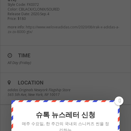
Style Code: FX0372
Color: CBLACK/CLONIX/SOLRED
Release Date: 2020.Sep.4
Price: $180
more info:
https://www.weloveadidas.com/2020/08/irak-x-adidas-a-
zx-zx-8000-gtx/
TIME
All Day (Friday)
LOCATION
adidas Originals Newyork Flagship Store
565 5th Ave, New York, NY 10017
슈톡 뉴스레터 신청
매주 수요일, 한 주간의 국내외 스니커즈 씬을 정
리하는