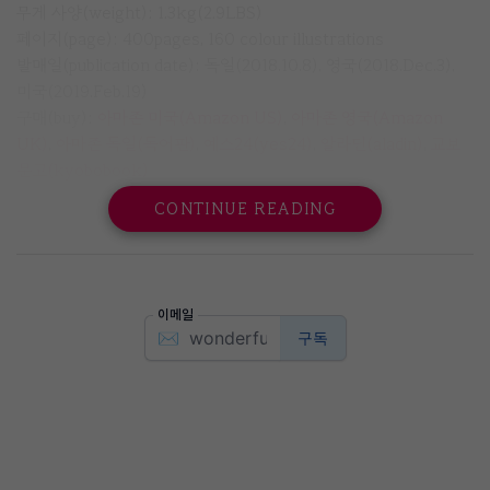
무게 사양(weight): 1.3kg(2.9LBS)
페이지(page): 400pages, 160 colour illustrations
발매일(publication date): 독일(2018.10.8), 영국(2018.Dec.3),
미국(2019.Feb.19)
구매(buy):
아마존 미국(Amazon US)
,
아마존 영국(Amazon
UK)
,
아마존 독일(독어판)
,
예스24(yes24)
,
알라딘(aladin)
,
교보
문고(kyobobook)
CONTINUE READING