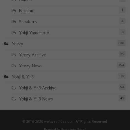
1
Fashion
4
Sneakers
3
Yohji Yamamoto
381
Yeezy
29
Yeezy Archive
354
Yeezy News
102
Yohji & Y-3
54
Yohji & Y-3 Archive
49
Yohji & Y-3 News
© 2016-2020 weloveadidas.com All Rights Reserved.
Powerd by Sneakers Seoul