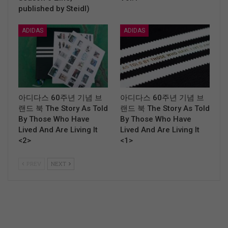
published by Steidl)
ADIDAS
ADIDAS
아디다스 60주년 기념 브
아디다스 60주년 기념 브
랜드 북 The Story As Told
랜드 북 The Story As Told
By Those Who Have
By Those Who Have
Lived And Are Living It
Lived And Are Living It
<2>
<1>
PREV
NEXT