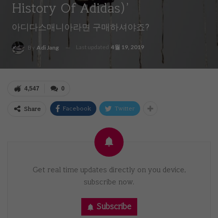
History Of Adidas)’
아디다스매니아라면 구매하셔야죠?
Last updated
4월 19, 2019
By
Adi Jang
4,547
0
Facebook
Twitter
Share
Get real time updates directly on you device,
subscribe now.
Subscribe