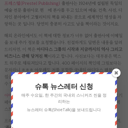
프레스텔(Prestel Publishing)
출판사는 1924년에 설립된 독일의
예술 전문 출판사로 뮌휀에 본사를 두고 있으며 예술, 건축, 사진, 디
자인 분야에서 고퀄리티의 책을 펴내는 곳으로 세계적인 명성을 자
랑하는 곳 입니다. 당연히 충분히 사고도 남을 책이라는 것이지요.
해외 온라인에서도 이 책에 대한 정보가 너무 없어 출판사에 이메일
을 보내 추가 정보를 요청했습니다. 친절하게도 답변온 내용을 알려
드리자면, 이 책은
아디다스 그룹의 시작과 지금까지의 역사 그리고
비즈니스 관해 담겨진 책
이라고 합니다. 사진보다는 대부분은 텍스
트 위주로 채워져있다고 합니다. 400 페이지의 책인데 그림보다는
문자라니 ㅎㅎㅎ 아무래도 저를 포함한 국내의 아디다스 팬분들은
접근이 어려울 수 있습니다 ㅠㅠ (출판사에서 추가 자료를 보내줄
수 있다고하니 도착하면 추가 업데이트하겠습니다.)
슈톡 뉴스레터 신청
매주 수요일, 한 주간의 국내외 스니커즈 씬을 정
아마존 독일(독어판)의 상품 페이지의 링크
를 따라가시면 미리보기
리하는
페이지가 제공되므로 구매 전 살펴볼 수 있습니다. 다만, 대부분 텍
스트 ㅎㅎㅎ
뉴스레터 슈톡(ShoeTalk)을 보내드립니다
프레스텔 출판사를 통해 발간되는 아디다스의 역사를 담아낸 서적,
‘플레잉 더 게임: 히스토리 오브 아디다스(Playing the Game: