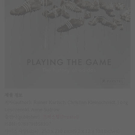
제품 정보
저자(author): Rainer Karlsch, Christian Kleinschmidt, Jörg
Lesczenski, Anne Sudrow
출판사(publisher):
프레스텔(Prestel)
ISBN: 9783791358307
사이즈 사양(size): 250 x 230 mm(9.2 x 1.2 x 10.1 inches)